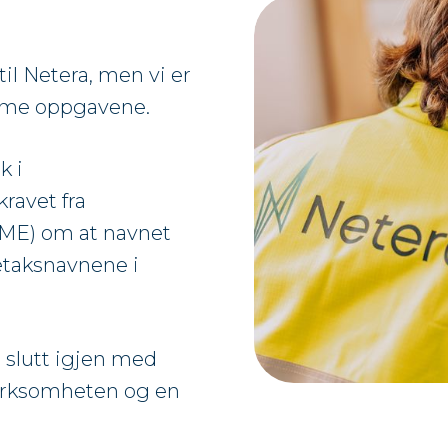
til Netera, men vi er
mme oppgavene.
k i
ravet fra
ME) om at navnet
retaksnavnene i
l slutt igjen med
 virksomheten og en