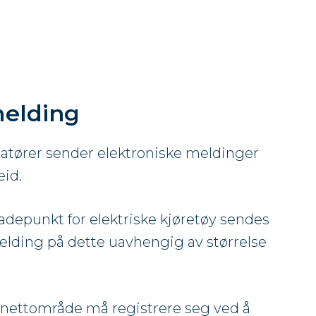
melding
llatører sender elektroniske meldinger
eid.
ladepunkt for elektriske kjøretøy sendes
melding på dette uavhengig av størrelse
 i nettområde må registrere seg ved å