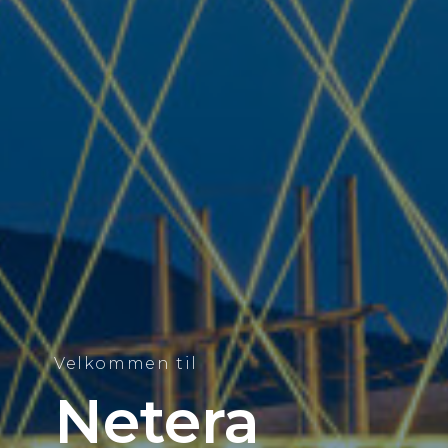
Velkommen til
Netera