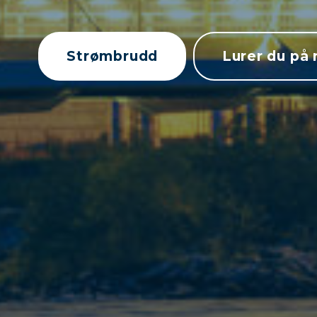
Strømbrudd
Lurer du på