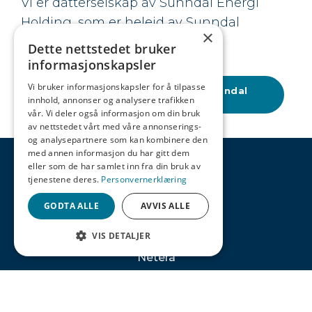
Vi er datterselskap av Sunndal Energi
Holding, som er heleid av Sunndal
×
kommune.
Dette nettstedet bruker
informasjonskapsler
Vi bruker informasjonskapsler for å tilpasse
Årsberetning og regnskap Sunndal
Energi Holding
innhold, annonser og analysere trafikken
vår. Vi deler også informasjon om din bruk
av nettstedet vårt med våre annonserings-
og analysepartnere som kan kombinere den
med annen informasjon du har gitt dem
eller som de har samlet inn fra din bruk av
tjenestene deres.
Personvernerklæring
GODTA ALLE
AVVIS ALLE
VIS DETALJER
Netera
Mongstugata 9,
Scroll
6600 Sunndalsøra
til